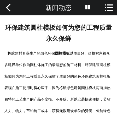



新闻动态
网站首页

关于我们
环保建筑圆柱模板如何为您的工程质量
新闻动态
永久保鲜
产品中心
栋航建材专业生产的绿色环保
圆柱模板
以质量好、价格实惠被众
案例展示
多建设单位作为圆柱体施工的最理想的施工材料，
环保建筑圆柱模
荣誉资质
板如何为您的工程质量永久保鲜？
质量好的绿色环保
建筑圆柱模板
技术优势
表现在施工使用时得心应手，因为栋航绿色建筑圆柱模板两面加热
在线留言
独特的工艺生产的产品不变径、不开胶、所以安装快速便捷，节省
人力、物力，节约施工成本，获得无数建设单位的赞美，栋航绿色
联系我们