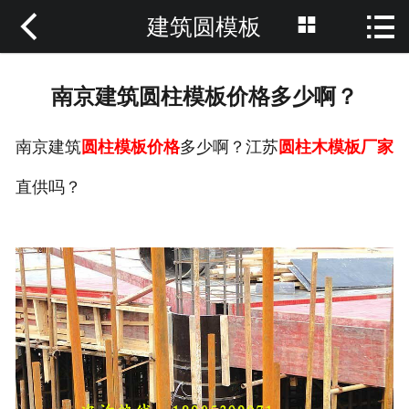



建筑圆模板
网站首页

关于我们
南京建筑圆柱模板价格多少啊？
新闻动态
南京建筑
圆柱模板价格
多少啊？江苏
圆柱木模板厂家
产品中心
直供吗？
案例展示
荣誉资质
技术优势
在线留言
联系我们